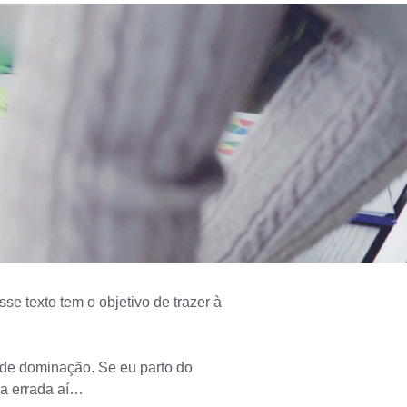
e texto tem o objetivo de trazer à
a de dominação. Se eu parto do
sa errada aí…