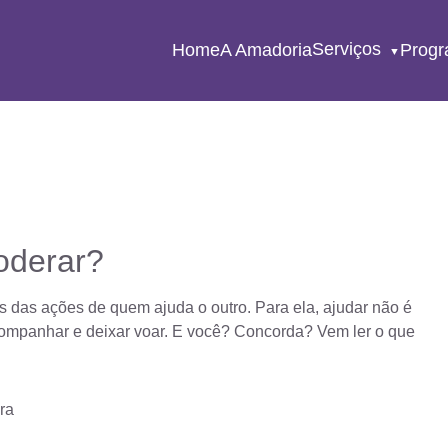
Serviços
Home
A Amadoria
Prog
oderar?
s das ações de quem ajuda o outro. Para ela, ajudar não é
r acompanhar e deixar voar. E você? Concorda? Vem ler o que
ura