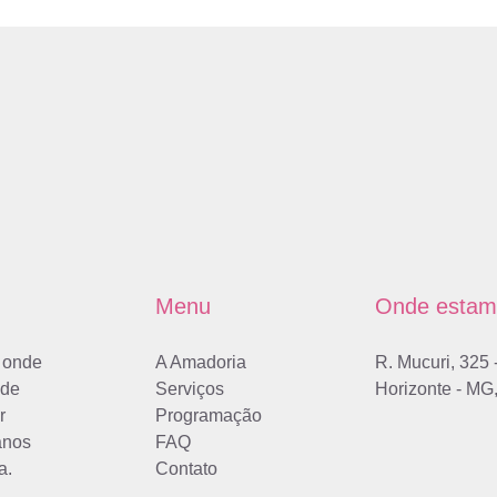
Menu
Onde estam
 onde
A Amadoria
R. Mucuri, 325 
 de
Serviços
Horizonte - MG,
r
Programação
anos
FAQ
a.
Contato