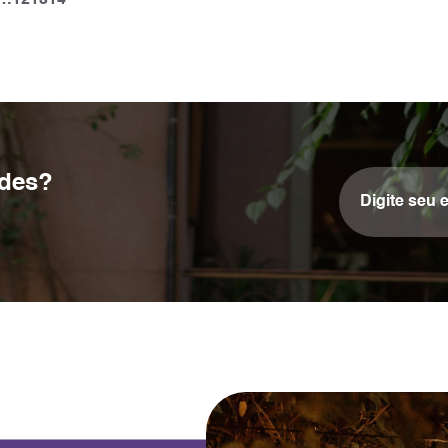
…
12
13
14
ades?