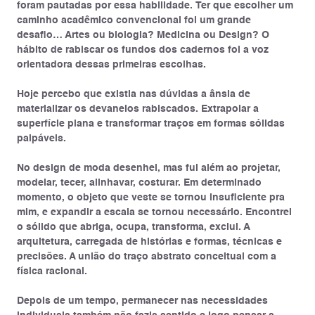
foram pautadas por essa habilidade. Ter que escolher um
caminho acadêmico convencional foi um grande
desafio… Artes ou biologia? Medicina ou Design? O
hábito de rabiscar os fundos dos cadernos foi a voz
orientadora dessas primeiras escolhas.
Hoje percebo que existia nas dúvidas a ânsia de
materializar os devaneios rabiscados. Extrapolar a
superfície plana e transformar traços em formas sólidas
palpáveis.
No design de moda desenhei, mas fui além ao projetar,
modelar, tecer, alinhavar, costurar. Em determinado
momento, o objeto que veste se tornou insuficiente pra
mim, e expandir a escala se tornou necessário. Encontrei
o sólido que abriga, ocupa, transforma, exclui. A
arquitetura, carregada de histórias e formas, técnicas e
precisões. A união do traço abstrato conceitual com a
física racional.
Depois de um tempo, permanecer nas necessidades