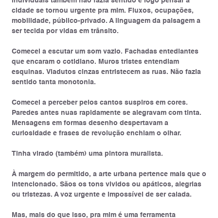
individuais também não fazia sentido e logo pensar a
cidade se tornou urgente pra mim. Fluxos, ocupações,
mobilidade, público-privado. A linguagem da paisagem a
ser tecida por vidas em trânsito.
Comecei a escutar um som vazio. Fachadas entediantes
que encaram o cotidiano. Muros tristes entendiam
esquinas. Viadutos cinzas entristecem as ruas. Não fazia
sentido tanta monotonia.
Comecei a perceber pelos cantos suspiros em cores.
Paredes antes nuas rapidamente se alegravam com tinta.
Mensagens em formas desenho despertavam a
curiosidade e frases de revolução enchiam o olhar.
Tinha virado (também) uma pintora muralista.
À margem do permitido, a arte urbana pertence mais que o
intencionado. Sãos os tons vividos ou apáticos, alegrias
ou tristezas. A voz urgente e impossível de ser calada.
Mas, mais do que isso, pra mim é uma ferramenta