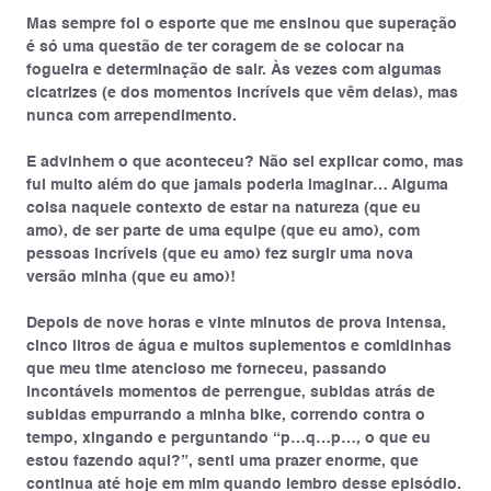
Mas sempre foi o esporte que me ensinou que superação
é só uma questão de ter coragem de se colocar na
fogueira e determinação de sair. Às vezes com algumas
cicatrizes (e dos momentos incríveis que vêm delas), mas
nunca com arrependimento.
E advinhem o que aconteceu? Não sei explicar como, mas
fui muito além do que jamais poderia imaginar… Alguma
coisa naquele contexto de estar na natureza (que eu
amo), de ser parte de uma equipe (que eu amo), com
pessoas incríveis (que eu amo) fez surgir uma nova
versão minha (que eu amo)!
Depois de nove horas e vinte minutos de prova intensa,
cinco litros de água e muitos suplementos e comidinhas
que meu time atencioso me forneceu, passando
incontáveis momentos de perrengue, subidas atrás de
subidas empurrando a minha bike, correndo contra o
tempo, xingando e perguntando
“p…q…p…, o que eu
estou fazendo aqui?”
, senti uma prazer enorme, que
continua até hoje em mim quando lembro desse episódio.