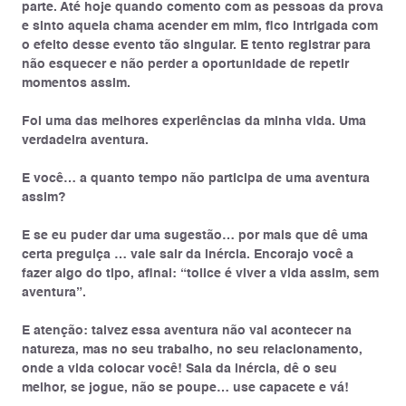
parte. Até hoje quando comento com as pessoas da prova
e sinto aquela chama acender em mim, fico intrigada com
o efeito desse evento tão singular. E tento registrar para
não esquecer e não perder a oportunidade de repetir
momentos assim.
Foi uma das melhores experiências da minha vida. Uma
verdadeira aventura.
E você… a quanto tempo não participa de uma aventura
assim?
E se eu puder dar uma sugestão… por mais que dê uma
certa preguiça … vale sair da inércia. Encorajo você a
fazer algo do tipo, afinal: “tolice é viver a vida assim, sem
aventura”.
E atenção: talvez essa aventura não vai acontecer na
natureza, mas no seu trabalho, no seu relacionamento,
onde a vida colocar você! Saia da inércia, dê o seu
melhor, se jogue, não se poupe… use capacete e vá!